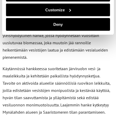
Ruovikkoleikkuut Naantalin Livonsaaressa
3.7.2023-
Customize
31.12.202
5
Deny
Ruovikkoleikkuut Naantalin Livonsaaressa on
yleishyödyllinen hanke, jossa hyödynnetään vuosittain
uusiutuvaa biomassaa, joka muutoin jää rannoille
heikentämään vesistöjen laatua ja edistämään vesialueiden
pienenemistä.
Käytännössä hankkeessa suoritetaan järviruo’on vesi- ja
maaleikkuita ja kehitetään paikallista hyödynnysketjua.
Tavoite on aktivoida alueelle säännöllisiä ruovikon leikkuita,
joilla edistetään vesistöjen monipuolista ja kestävää käyttöä,
hyvän tilan saavuttamista ja ylläpitämistä sekä edistää
vesiluonnon monimuotoisuutta. Laajemmin hanke kytkeytyy
Mynälahden alueen ja Saaristomeren tilan parantamiseen.