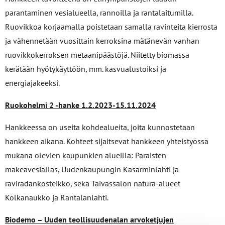
parantaminen vesialueella, rannoilla ja rantalaitumilla.
Ruovikkoa korjaamalla poistetaan samalla ravinteita kierrosta
ja vähennetään vuosittain kerroksina mätänevän vanhan
ruovikkokerroksen metaanipäästöjä. Niitetty biomassa
kerätään hyötykäyttöön, mm. kasvualustoiksi ja
energiajakeeksi.
Ruokohelmi 2 -hanke 1.2.2023-15.11.2024
Hankkeessa on useita kohdealueita, joita kunnostetaan
hankkeen aikana. Kohteet sijaitsevat hankkeen yhteistyössä
mukana olevien kaupunkien alueilla: Paraisten
makeavesiallas, Uudenkaupungin Kasarminlahti ja
raviradankosteikko, sekä Taivassalon natura-alueet
Kolkanaukko ja Rantalanlahti.
Biodemo – Uuden teollisuudenalan arvoketjujen