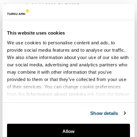
demonstrointi 1.11.2022-31.7.2025
Hankkeessa rakennetaan bio- ja kiertotalouden toimijoiden
välisiä arvoketjuja ja demonstroidaan yhdessä yritysten kanssa
This website uses cookies
pilot-mittakaavassa 2–3 arvoketjun toimivuutta. Tavoitteena
We use cookies to personalise content and ads, to
on edesauttaa bio- ja kiertotalouden mukaisen teollisen
provide social media features and to analyse our traffic.
mittakaavan yritystoiminnan kehittymistä Turun seudulla.
We also share information about your use of our site with
Hankkeessa tehdään selvitys-, fasilitointi-, sidosryhmä-, ja
our social media, advertising and analytics partners who
tutkimustyötä. Bio- ja kiertotalouden yritykset tuodaan yhteen
may combine it with other information that you’ve
toimiviin arvoketjuihin, jotka sisältävät biomassan korjuun ja
provided to them or that they’ve collected from your use
of their services. You can change cookie preferences
hankinnan, sekä raaka-aineen jalostuksen ja prosessoinnin
from the
Information about cookies
link from the bottom
lopputuotteiksi asti. Bio- ja kiertotalouden mukaisia raaka-
of the page.
aineita voidaan käyttää esimerkiksi tekstiili- ja
kosmetiikkateollisuudessa raaka-aineina. Hanke on Euroopan
Show details
unionin osarahoittama (EAKR).
Allow
Biodemo-hankkeen materiaalisivu